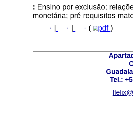
:
Ensino por exclusão; relaçõe
monetária; pré-requisitos mat
·
|
·
|
·
(
pdf
)
Aparta
C
Guadalaj
Tel.: +
lfelix