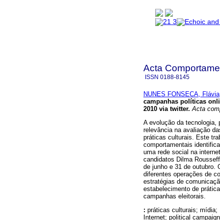
Acta Comportamen
ISSN
0188-8145
NUNES FONSECA, Flávia
campanhas políticas onli
2010 via twitter
.
Acta comp
A evolução da tecnologia, 
relevância na avaliação da
práticas culturais. Este tr
comportamentais identific
uma rede social na intern
candidatos Dilma Rousseff
de junho e 31 de outubro.
diferentes operações de c
estratégias de comunicaçã
estabelecimento de prática
campanhas eleitorais.
:
práticas culturais; mídia;
Internet; political campaign