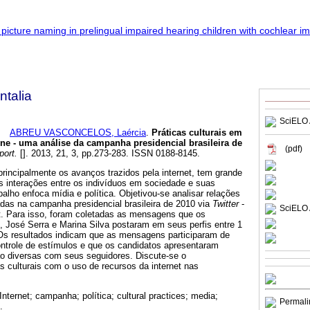
talia
SciELO 
ABREU VASCONCELOS, Laércia
.
Práticas culturais em
ne - uma análise da campanha presidencial brasileira de
(pdf)
ort.
[]. 2013, 21, 3, pp.273-283. ISSN 0188-8145.
principalmente os avanços trazidos pela internet, tem grande
s interações entre os indivíduos em sociedade e suas
abalho enfoca mídia e política. Objetivou-se analisar relações
adas na campanha presidencial brasileira de 2010 via
Twitter
-
SciELO 
et. Para isso, foram coletadas as mensagens que os
, José Serra e Marina Silva postaram em seus perfis entre 1
 Os resultados indicam que as mensagens participaram de
ontrole de estímulos e que os candidatos apresentaram
o diversas com seus seguidores. Discute-se o
s culturais com o uso de recursos da internet nas
 Internet; campanha; política; cultural practices; media;
Permali
.