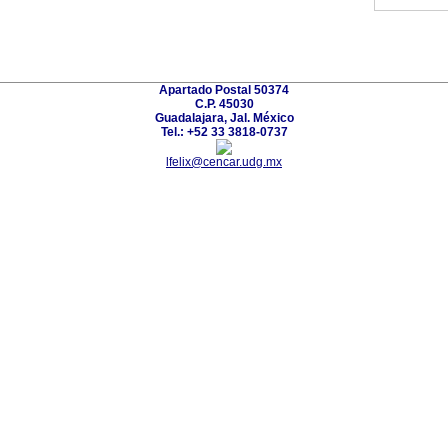
Apartado Postal 50374
C.P. 45030
Guadalajara, Jal. México
Tel.: +52 33 3818-0737
lfelix@cencar.udg.mx