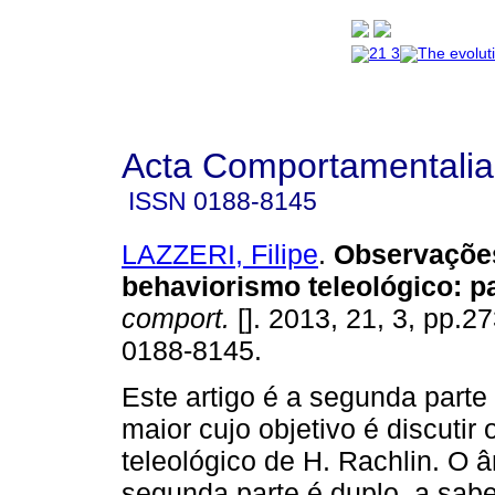
Acta Comportamentalia
ISSN
0188-8145
LAZZERI, Filipe
.
Observaçõe
behaviorismo teleológico
:
pa
comport.
[]. 2013, 21, 3, pp.2
0188-8145.
Este artigo é a segunda parte
maior cujo objetivo é discutir
teleológico de H. Rachlin. O 
segunda parte é duplo, a sabe