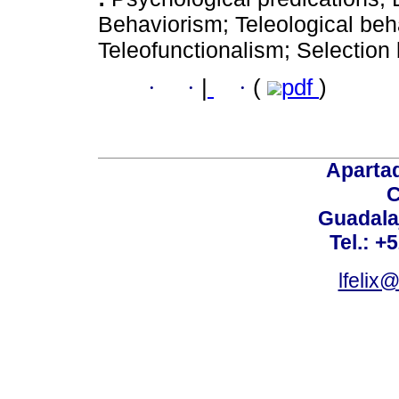
Behaviorism; Teleological beh
Teleofunctionalism; Selection
·
·
|
·
(
pdf
)
Aparta
C
Guadalaj
Tel.: +
lfelix