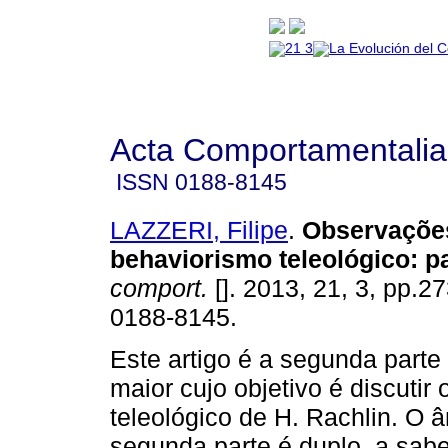
Acta Comportamentalia
ISSN
0188-8145
LAZZERI, Filipe
.
Observaçõe
behaviorismo teleológico
:
pa
comport.
[]. 2013, 21, 3, pp.2
0188-8145.
Este artigo é a segunda parte
maior cujo objetivo é discutir
teleológico de H. Rachlin. O 
segunda parte é duplo, a sabe