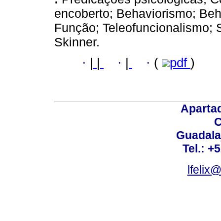
encoberto; Behaviorismo; Beha
Função; Teleofuncionalismo; 
Skinner.
·
|
|
·
|
·
(
pdf
)
Aparta
C
Guadalaj
Tel.: +
lfelix