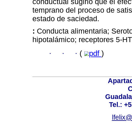
conductual sugirió que el efec
temprano del proceso de satis
estado de saciedad.
:
Conducta alimentaria; Seroto
hipotalámico; receptores 5-HT
·
·
·
(
pdf
)
Aparta
C
Guadalaj
Tel.: +
lfelix