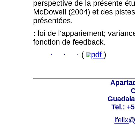
perspective de la présente ét
McDowell (2004) et des pistes
présentées.
:
loi de l'appariement; varian
fonction de feedback.
·
·
·
(
pdf
)
Aparta
C
Guadalaj
Tel.: +
lfelix