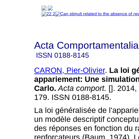
Acta Comportamentalia
ISSN
0188-8145
CARON, Pier-Olivier
.
La loi g
appariement
:
Une simulatio
Carlo
.
Acta comport.
[]. 2014,
179. ISSN 0188-8145.
La loi généralisée de l'appari
un modèle descriptif conceptua
des réponses en fonction du r
renforçateurs (Baum, 1974). L