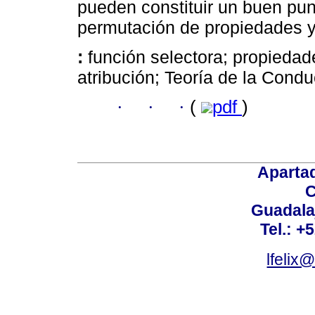
pueden constituir un buen pun
permutación de propiedades y 
:
función selectora; propieda
atribución; Teoría de la Condu
·
·
·
(
pdf
)
Aparta
C
Guadalaj
Tel.: +
lfelix