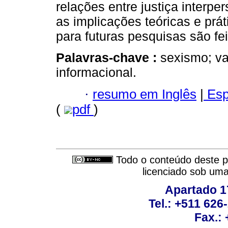
relações entre justiça interpe
as implicações teóricas e prá
para futuras pesquisas são fei
Palavras-chave :
sexismo; val
informacional.
·
resumo em Inglês
|
Esp
(
pdf
)
Todo o conteúdo deste pe
licenciado sob um
Apartado 1
Tel.: +511 62
Fax.: