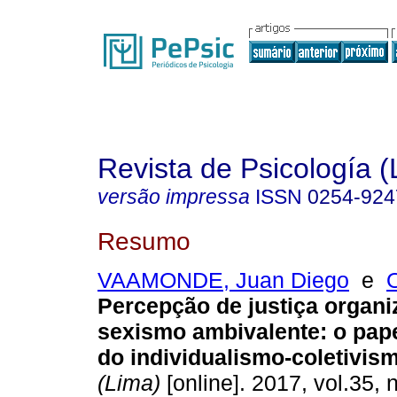
Revista de Psicología (
versão impressa
ISSN
0254-924
Resumo
VAAMONDE, Juan Diego
e
Percepção de justiça organi
sexismo ambivalente
:
o pap
do individualismo-coletivis
(Lima)
[online]. 2017, vol.35, 