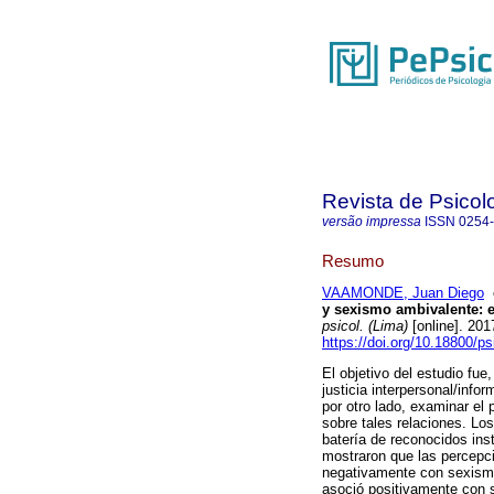
Revista de Psicol
versão impressa
ISSN
0254
Resumo
VAAMONDE, Juan Diego
y sexismo ambivalente
:
psicol. (Lima)
[online]. 201
https://doi.org/10.18800/p
El objetivo del estudio fue
justicia interpersonal/inf
por otro lado, examinar el 
sobre tales relaciones. Lo
batería de reconocidos ins
mostraron que las percepci
negativamente con sexismo 
asoció positivamente con s