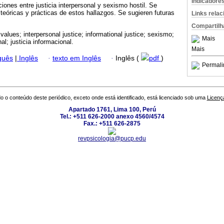
Indicadore
ciones entre justicia interpersonal y sexismo hostil. Se
 teóricas y prácticas de estos hallazgos. Se sugieren futuras
Links rela
Compartilh
values; interpersonal justice; informational justice; sexismo;
Mais
nal; justicia informacional.
Mais
guês
|
Inglês
·
texto em Inglês
·
Inglês (
pdf
)
Permali
o o conteúdo deste periódico, exceto onde está identificado, está licenciado sob uma
Licenç
Apartado 1761, Lima 100, Perú
Tel.: +511 626-2000 anexo 4560/4574
Fax.: +511 626-2875
revpsicologia@pucp.edu