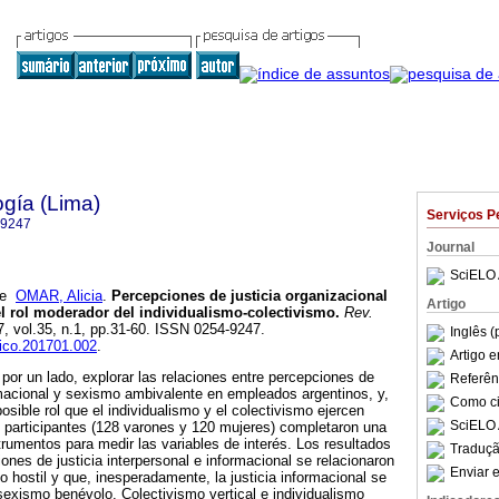
ogía (Lima)
Serviços P
-9247
Journal
SciELO 
e
OMAR, Alicia
.
Percepciones de justicia organizacional
Artigo
el rol moderador del individualismo-colectivismo
.
Rev.
7, vol.35, n.1, pp.31-60. ISSN 0254-9247.
Inglês (
sico.201701.002
.
Artigo 
, por un lado, explorar las relaciones entre percepciones de
Referên
ormacional y sexismo ambivalente en empleados argentinos, y,
Como cit
posible rol que el individualismo y el colectivismo ejercen
SciELO 
s participantes (128 varones y 120 mujeres) completaron una
trumentos para medir las variables de interés. Los resultados
Traduçã
ones de justicia interpersonal e informacional se relacionaron
Enviar e
hostil y que, inesperadamente, la justicia informacional se
exismo benévolo. Colectivismo vertical e individualismo