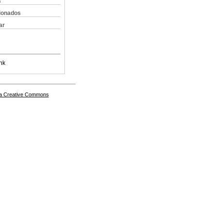
s
cionados
ar
nk
a Creative Commons