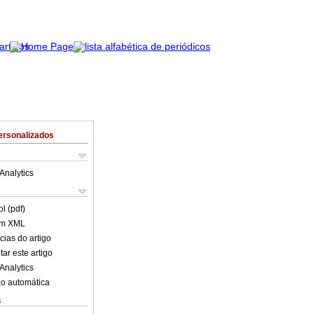
ersonalizados
Analytics
l (pdf)
em XML
cias do artigo
ar este artigo
Analytics
o automática
s