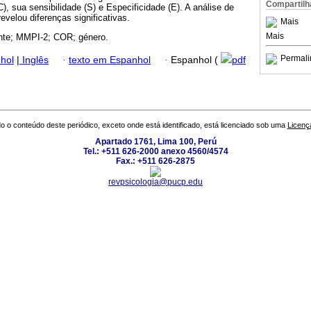
Compartilh
, sua sensibilidade (S) e Especificidade (E). A análise de
evelou diferenças significativas.
Mais
Mais
nte; MMPI-2; COR; género.
Permali
hol
|
Inglês
·
texto em Espanhol
·
Espanhol (
pdf
o o conteúdo deste periódico, exceto onde está identificado, está licenciado sob uma
Licenç
Apartado 1761, Lima 100, Perú
Tel.: +511 626-2000 anexo 4560/4574
Fax.: +511 626-2875
revpsicologia@pucp.edu