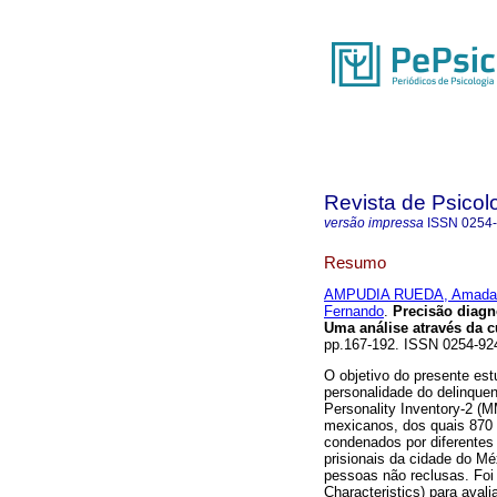
Revista de Psicol
versão impressa
ISSN
0254
Resumo
AMPUDIA RUEDA, Amada
Fernando
.
Precisão diagn
Uma análise através da 
pp.167-192. ISSN 0254-9
O objetivo do presente est
personalidade do delinque
Personality Inventory-2 (M
mexicanos, dos quais 870 
condenados por diferentes 
prisionais da cidade do M
pessoas não reclusas. Foi
Characteristics) para avali