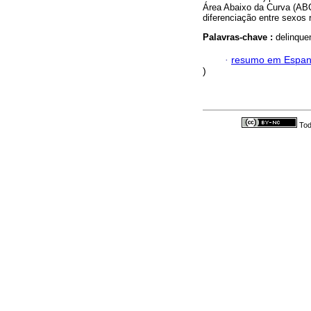
Área Abaixo da Curva (ABC)
diferenciação entre sexos r
Palavras-chave :
delinque
·
resumo em Espan
)
Tod