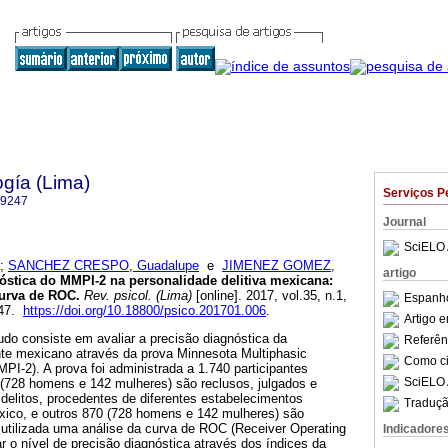
ogía (Lima)
Serviços P
-9247
Journal
SciELO 
;
SANCHEZ CRESPO, Guadalupe
e
JIMENEZ GOMEZ,
artigo
óstica do MMPI-2 na personalidade delitiva mexicana
:
curva de ROC
.
Rev. psicol. (Lima)
[online]. 2017, vol.35, n.1,
Espanho
247.
https://doi.org/10.18800/psico.201701.006
.
Artigo 
udo consiste em avaliar a precisão diagnóstica da
Referên
nte mexicano através da prova Minnesota Multiphasic
Como cit
MPI-2). A prova foi administrada a 1.740 participantes
SciELO 
(728 homens e 142 mulheres) são reclusos, julgados e
delitos, procedentes de diferentes estabelecimentos
Traduçã
éxico, e outros 870 (728 homens e 142 mulheres) são
 utilizada uma análise da curva de ROC (Receiver Operating
Indicadore
ar o nível de precisão diagnóstica através dos índices da