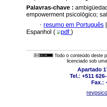
Palavras-chave :
ambigüedad d
empowerment psicológico; sati
·
resumo em Português
|
Espanhol (
pdf
)
Todo o conteúdo deste pe
licenciado sob um
Apartado 1
Tel.: +511 62
Fax.:
revpsic