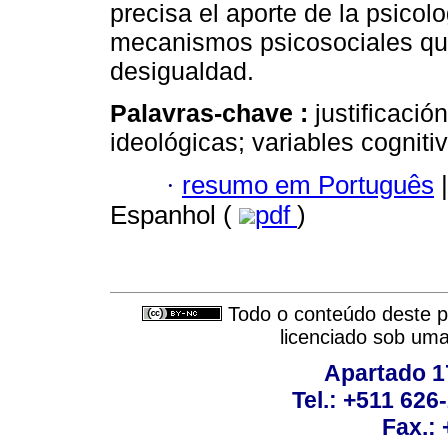
precisa el aporte de la psicol
mecanismos psicosociales que 
desigualdad.
Palavras-chave :
justificació
ideológicas; variables cognitiv
·
resumo em Português
|
Espanhol (
pdf
)
Todo o conteúdo deste pe
licenciado sob um
Apartado 1
Tel.: +511 62
Fax.: