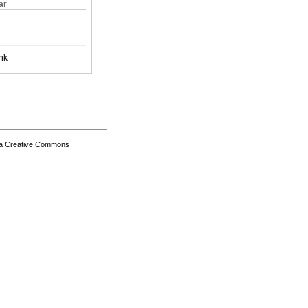
ar
nk
a Creative Commons