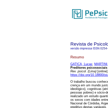
Revista de Psicol
versão impressa
ISSN
0254
Resumo
GATICA, Lucas
;
MARTINI,
Preditores psicossociais 
Rev. psicol. (Lima)
[online]
https://doi.org/10.18800/p
O trabalho buscou conhecer
crença em um mundo justo,
ideológico), cognitivas (at
pessoas pobres) e sócio-de
realizado um estudo quanti
os sexos com idades entre
Nacional de Córdoba, Argen
preditivo destas variáveis