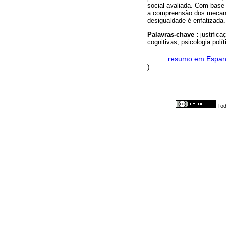
social avaliada. Com base 
a compreensão dos mecani
desigualdade é enfatizada.
Palavras-chave :
justifica
cognitivas; psicologia polít
·
resumo em Espan
)
Tod