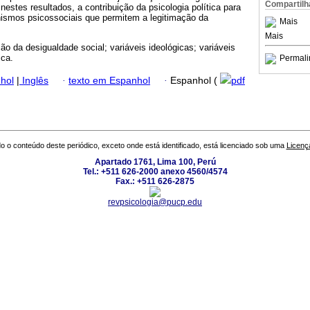
Compartilh
nestes resultados, a contribuição da psicologia política para
smos psicossociais que permitem a legitimação da
Mais
Mais
ção da desigualdade social; variáveis ideológicas; variáveis
ica.
Permali
hol
|
Inglês
·
texto em Espanhol
·
Espanhol (
pdf
o o conteúdo deste periódico, exceto onde está identificado, está licenciado sob uma
Licenç
Apartado 1761, Lima 100, Perú
Tel.: +511 626-2000 anexo 4560/4574
Fax.: +511 626-2875
revpsicologia@pucp.edu