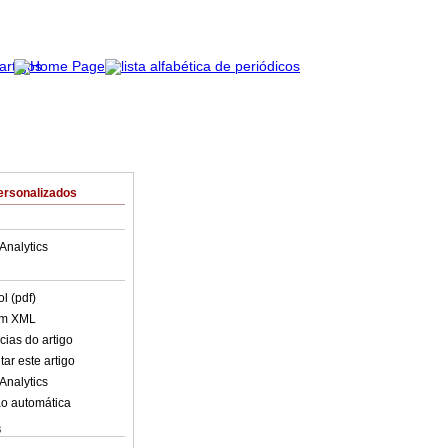
ersonalizados
Analytics
l (pdf)
em XML
cias do artigo
ar este artigo
Analytics
o automática
s