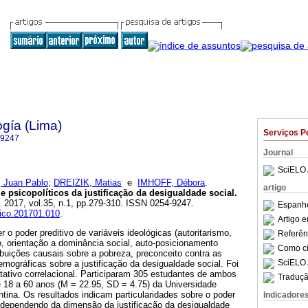
ogía (Lima)
Serviços P
-9247
Journal
SciELO 
 Juan Pablo
;
DREIZIK, Matias
e
IMHOFF, Débora
.
artigo
e psicopolíticos da justificação da desigualdade social
.
. 2017, vol.35, n.1, pp.279-310. ISSN 0254-9247.
Espanho
sico.201701.010
.
Artigo 
 o poder preditivo de variáveis ideológicas (autoritarismo,
Referên
 orientação a dominância social, auto-posicionamento
Como cit
ribuições causais sobre a pobreza, preconceito contra as
SciELO 
mográficas sobre a justificação da desigualdade social. Foi
tativo correlacional. Participaram 305 estudantes de ambos
Traduçã
 18 a 60 anos (M = 22.95, SD = 4.75) da Universidade
tina. Os resultados indicam particularidades sobre o poder
Indicadore
, dependendo da dimensão da justificação da desigualdade