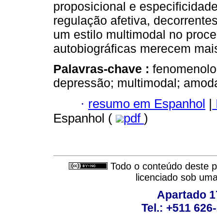
proposicional e especificidad
regulação afetiva, decorrent
um estilo multimodal no proc
autobiográficas merecem mai
Palavras-chave :
fenomenolog
depressão; multimodal; amoda
·
resumo em Espanhol
|
Espanhol (
pdf
)
Todo o conteúdo deste pe
licenciado sob um
Apartado 1
Tel.: +511 62