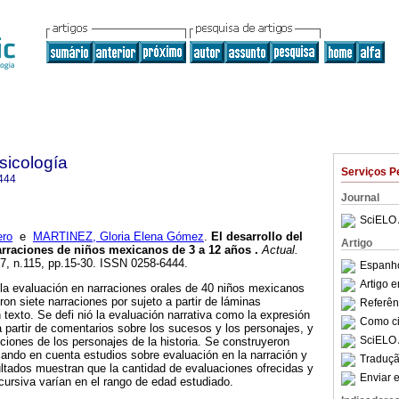
sicología
Serviços P
444
Journal
SciELO 
ro
e
MARTINEZ, Gloria Elena Gómez
.
El desarrollo del
Artigo
arraciones de niños mexicanos de 3 a 12 años
.
Actual.
27, n.115, pp.15-30. ISSN 0258-6444.
Espanho
Artigo 
e la evaluación en narraciones orales de 40 niños mexicanos
on siete narraciones por sujeto a partir de láminas
Referên
 texto. Se defi nió la evaluación narrativa como la expresión
Como cit
a partir de comentarios sobre los sucesos y los personajes, y
SciELO 
ciones de los personajes de la historia. Se construyeron
ando en cuenta estudios sobre evaluación en la narración y
Traduçã
ultados muestran que la cantidad de evaluaciones ofrecidas y
Enviar e
scursiva varían en el rango de edad estudiado.