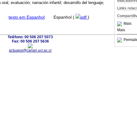
Indicadore
 oral; evaluación; narración infantil; desarrollo del lenguaje;
Links rela
Compartilh
·
texto em Espanhol
·
Espanhol (
pdf
)
Mais
Mais
Teléfono: 00 506 207 5073
Permali
Fax: 00 506 207 5636
actuapsi@cariari.ucr.ac.cr