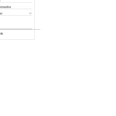
s
cionados
ar
nk