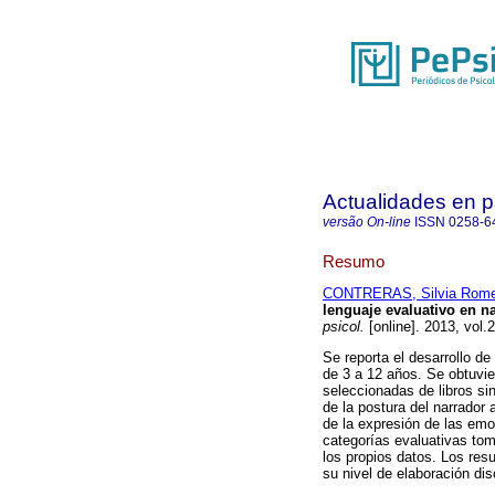
Actualidades en p
versão On-line
ISSN
0258-6
Resumo
CONTRERAS, Silvia Rome
lenguaje evaluativo en n
psicol.
[online]. 2013, vol.
Se reporta el desarrollo d
de 3 a 12 años. Se obtuvier
seleccionadas de libros sin
de la postura del narrador 
de la expresión de las emo
categorías evaluativas tom
los propios datos. Los res
su nivel de elaboración di