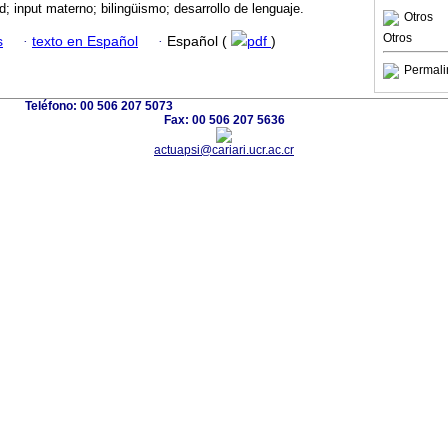
d; input materno; bilingüismo; desarrollo de lenguaje.
Otros
Otros
s
·
texto en Español
·
Español (
pdf
)
Permali
Teléfono: 00 506 207 5073
Fax: 00 506 207 5636
actuapsi@cariari.ucr.ac.cr