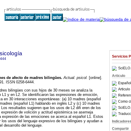
sicología
Servicios 
6444
SciELO 
Articulo
es de afecto de madres bilingües
.
Actual. psicol.
[online].
-91. ISSN 0258-6444.
Español
Articul
dres bilingües con sus hijos de 30 meses se analiza la
n L1 y en L2. Se identificaron las expresiones de emoción,
Referenc
ica en 30 interacciones espontáneas: (a) 10 madres (español
Como cit
 madres (español L1) hablando en inglés L2 y (c) 10 madres
SciELO 
 Los resultados sugieren que los usos de L2 difi eren de los
la expresión de volición y actitud epistémica se asemeja
Traducc
la expresión de las emociones se acerca al español L1. Estos
r los usos del lenguaje expresivo de los bilingües y ayudan a
Indicadore
l desarrollo del lenguaje.
Compartir