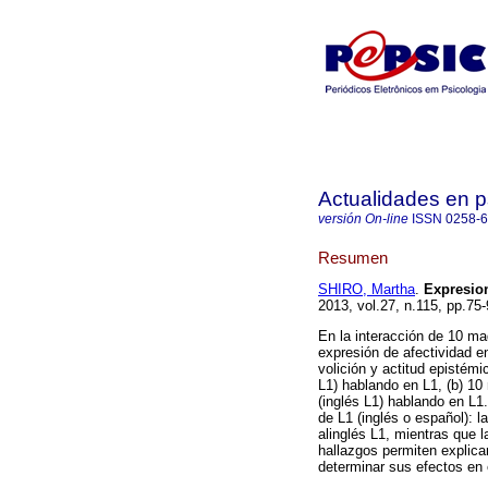
Actualidades en p
versión On-line
ISSN
0258-
Resumen
SHIRO, Martha
.
Expresion
2013, vol.27, n.115, pp.75
En la interacción de 10 ma
expresión de afectividad e
volición y actitud epistém
L1) hablando en L1, (b) 10
(inglés L1) hablando en L1.
de L1 (inglés o español): 
alinglés L1, mientras que 
hallazgos permiten explica
determinar sus efectos en e