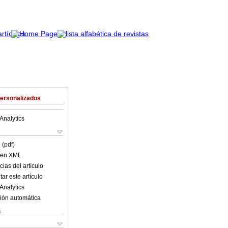
Personalizados
Analytics
 (pdf)
o en XML
ias del artículo
ar este artículo
Analytics
ión automática
s