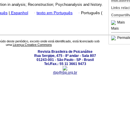
Indicadore
tion in analysis; Reconstruction; Psychoanalysis and history.
Links rela
guês
|
Espanhol
·
texto em Português
·
Português (
Compartilh
Mais
Mais
Permali
údo deste periódico, exceto onde está identificado, está licenciado sob
uma
Licença Creative Commons
Revista Brasileira de Psicanálise
Rua Sergipe, 475 - 8º andar - Sala 807
01243-001 - São Paulo - SP - Brasil
Tel./Fax.: 55 11 3661 9473
rbp@rbp.org.br