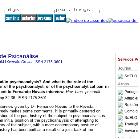
 de Psicanálise
Serviços P
-641X
versão On-line
ISSN
2175-3601
Journal
SciELO 
nd/in psychoanalysis? And what is the role of the
Artigo
r of the psychoanalyst, or of the psychoanalytical pair in
nt to Fernando Novais interview
.
Rev. bras. psicanál
Portugu
, pp.32-36. ISSN 2175-3601.
Artigo 
Referên
nterview given by Dr. Fernando Novais to the Revista
 freely makes some comments. It is primarily centered on
Como cit
tion of the past history of the subject in psychoanalysis is
SciELO 
an initial position of the psychoanalysis of attempting to
Traduçã
tory of the subject, with a more contemporary posture of
story has been built as a result of a joint task of the
Enviar e