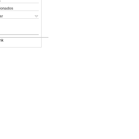
s
cionados
ar
nk