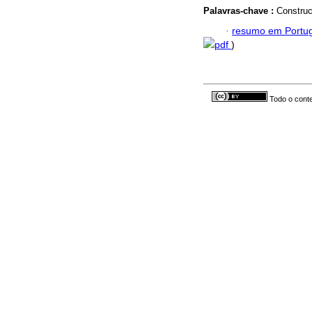
Palavras-chave :
Construc
·
resumo em Portu
pdf
)
Todo o conte