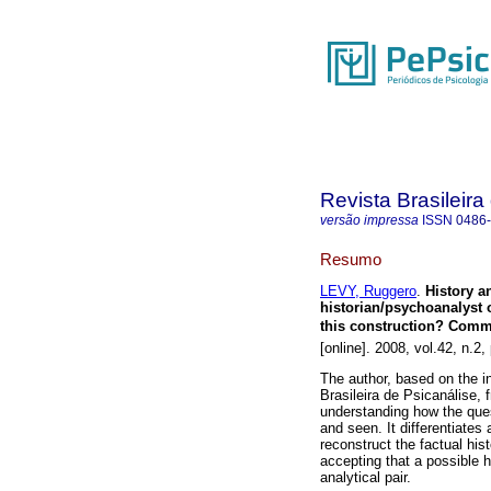
Revista Brasileira
versão impressa
ISSN
0486
Resumo
LEVY, Ruggero
.
History a
historian/psychoanalyst o
this construction? Comme
[online]. 2008, vol.42, n.2
The author, based on the i
Brasileira de Psicanálise,
understanding how the ques
and seen. It differentiates 
reconstruct the factual his
accepting that a possible hi
analytical pair.