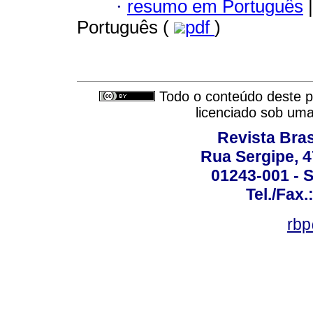
·
resumo em Português
|
Português (
pdf
)
Todo o conteúdo deste pe
licenciado sob um
Revista Bras
Rua Sergipe, 47
01243-001 - S
Tel./Fax.
rbp