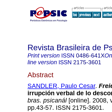
Revista Brasileira de P
Print version
ISSN
0486-641X
On
line version
ISSN
2175-3601
Abstract
SANDLER, Paulo Cesar
.
Frei
irrupción verbal de lo desc
bras. psicanál
[online]. 2008, v
pp.43-57. ISSN 2175-3601.