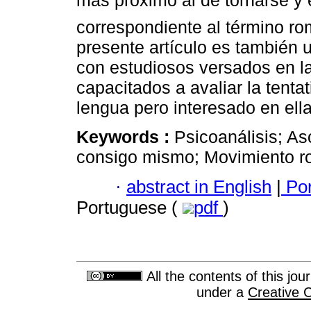
más próximo al de tornarse y
correspondiente al término ro
presente artículo es también 
con estudiosos versados en l
capacitados a avaliar la tenta
lengua pero interesado en ella
Keywords :
Psicoanálisis; As
consigo mismo; Movimiento r
·
abstract in English
|
Por
Portuguese (
pdf
)
All the contents of this jo
under a
Creative 