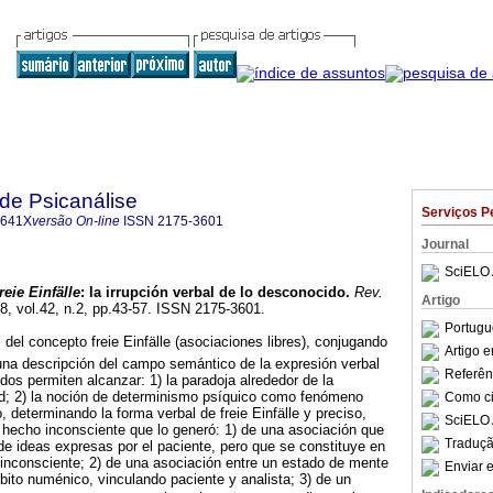
 de Psicanálise
Serviços P
-641X
versão On-line
ISSN
2175-3601
Journal
SciELO 
reie Einfälle
:
la irrupción verbal de lo desconocido
.
Rev.
Artigo
08, vol.42, n.2, pp.43-57. ISSN 2175-3601.
Portugu
del concepto freie Einfälle (asociaciones libres), conjugando
Artigo 
 una descripción del campo semántico de la expresión verbal
Referên
dos permiten alcanzar: 1) la paradoja alrededor de la
ud; 2) la noción de determinismo psíquico como fenómeno
Como cit
o, determinando la forma verbal de freie Einfälle y preciso,
SciELO 
l hecho inconsciente que lo generó: 1) de una asociación que
Traduçã
de ideas expresas por el paciente, pero que se constituye en
te-inconsciente; 2) de una asociación entre un estado de mente
Enviar e
mbito numénico, vinculando paciente y analista; 3) de un