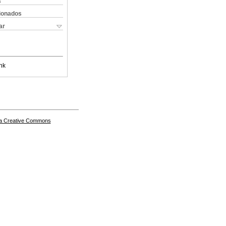
s
cionados
ar
nk
a Creative Commons