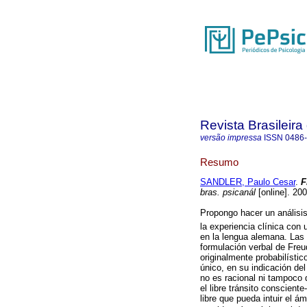
Revista Brasileira
versão impressa
ISSN
0486
Resumo
SANDLER, Paulo Cesar
.
F
bras. psicanál
[online]. 20
Propongo hacer un análisis 
la experiencia clínica con
en la lengua alemana. Las 
formulación verbal de Fre
originalmente probabilístic
único, en su indicación de
no es racional ni tampoco 
el libre tránsito conscien
libre que pueda intuir el á