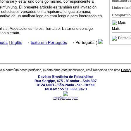
Indicadore
tornarse y estar uno consigo mismo, correspondiente al
infuhlung. El presente artículo es también una invitación
Links rela
 estudiosos versados en la riquísima lengua alemana,
Compartilh
ntativa de un analista lego en esta lengua pero interesado en
Mais
lisis; Asociaciones libres; Tornarse; Estar uno consigo
Mais
ico alemán.
Permali
guês
|
Inglês
·
texto em Português
·
Português (
o o conteúdo deste periódico, exceto onde está identificado, está licenciado sob uma
Licenç
Revista Brasileira de Psicanálise
Rua Sergipe, 475 - 8º andar - Sala 807
01243-001 - São Paulo - SP - Brasil
Tel./Fax.: 55 11 3661 9473
rbp@rbp.org.br