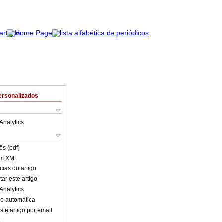
ersonalizados
Analytics
ês (pdf)
em XML
cias do artigo
ar este artigo
Analytics
o automática
ste artigo por email