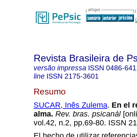
Revista Brasileira de P
versão impressa
ISSN
0486-64
line
ISSN
2175-3601
Resumo
SUCAR, Inês Zulema
.
En el r
alma
.
Rev. bras. psicanál
[onl
vol.42, n.2, pp.69-80. ISSN 2
El hecho de utilizar referencia