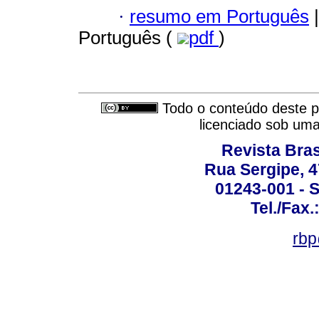
·
resumo em Português
|
Português (
pdf
)
Todo o conteúdo deste pe
licenciado sob um
Revista Bras
Rua Sergipe, 47
01243-001 - S
Tel./Fax.
rbp