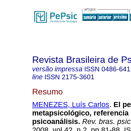
Revista Brasileira de P
versão impressa
ISSN
0486-64
line
ISSN
2175-3601
Resumo
MENEZES, Luís Carlos
.
El p
metapsicológico, referencia 
psicoanálisis
.
Rev. bras. psi
2008, vol.42, n.2, pp.81-88. 