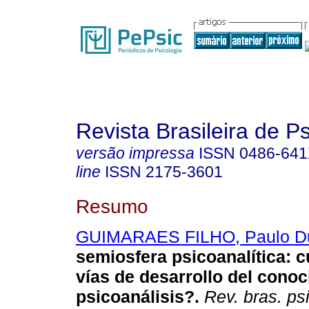
Revista Brasileira de P
versão impressa
ISSN
0486-64
line
ISSN
2175-3601
Resumo
GUIMARAES FILHO, Paulo Du
semiosfera psicoanalítica
:
c
vías de desarrollo del conoc
psicoanálisis?
.
Rev. bras. ps