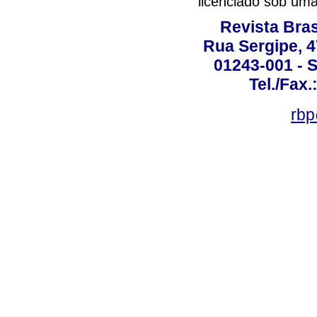
licenciado sob um
Revista Bras
Rua Sergipe, 47
01243-001 - S
Tel./Fax.
rbp