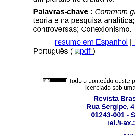
Palavras-chave :
Commom g
teoria e na pesquisa analític
controversas; Conexionismo.
·
resumo em Espanhol
|
Português (
pdf
)
Todo o conteúdo deste pe
licenciado sob um
Revista Bras
Rua Sergipe, 47
01243-001 - S
Tel./Fax.