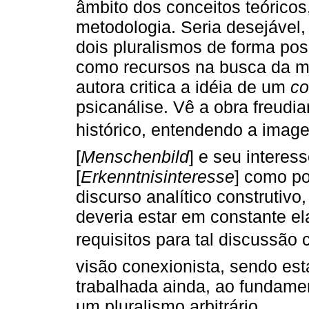
âmbito dos conceitos teórico
metodologia. Seria desejável,
dois pluralismos de forma po
como recursos na busca da m
autora critica a idéia de um
c
psicanálise. Vê a obra freud
histórico, entendendo a im
[
Menschenbild
] e seu interes
[
Erkenntnisinteresse
] como po
discurso analítico construtivo
deveria estar em constante el
requisitos para tal discussão
visão conexionista, sendo esta
trabalhada ainda, ao fundame
um pluralismo arbitrário.