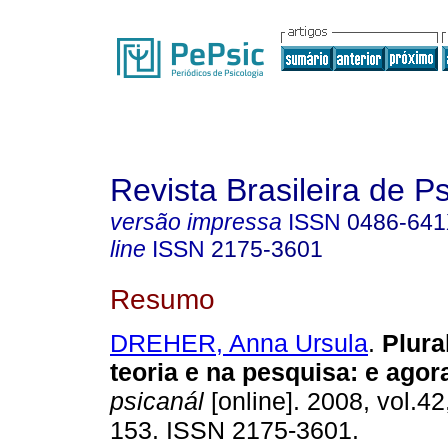
Revista Brasileira de P
versão impressa
ISSN
0486-64
line
ISSN
2175-3601
Resumo
DREHER, Anna Ursula
.
Plura
teoria e na pesquisa
:
e agor
psicanál
[online]. 2008, vol.42
153. ISSN 2175-3601.