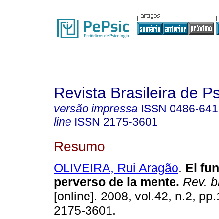
Revista Brasileira de P
versão impressa
ISSN
0486-64
line
ISSN
2175-3601
Resumo
OLIVEIRA, Rui Aragão
.
El fu
perverso de la mente
.
Rev. b
[online]. 2008, vol.42, n.2, p
2175-3601.