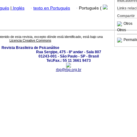
Indicadore
ugués
|
Inglés
·
texto en Portugués
·
Portugués (
Links rela
Compartir
Otros
Otros
tenido de esta revista, excepto dónde está identificado, está bajo una
Permali
Licencia Creative Commons
Revista Brasileira de Psicanálise
Rua Sergipe, 475 - 8º andar - Sala 807
01243-001 - São Paulo - SP - Brasil
Tel./Fax.: 55 11 3661 9473
rbp@rbp.org.br