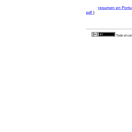
·
resumen en Port
pdf
)
Todo el con