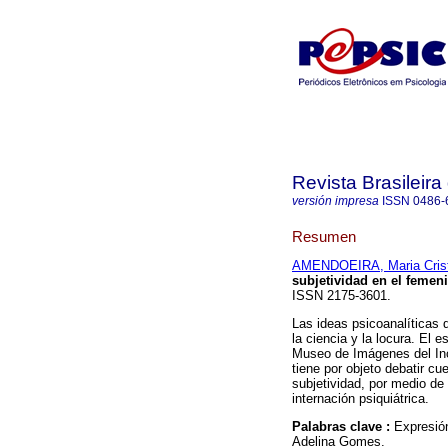
Revista Brasileira
versión impresa
ISSN
0486-
Resumen
AMENDOEIRA, Maria Crist
subjetividad en el femen
ISSN 2175-3601.
Las ideas psicoanalíticas 
la ciencia y la locura. El 
Museo de Imágenes del Inc
tiene por objeto debatir cu
subjetividad, por medio d
internación psiquiátrica.
Palabras clave :
Expresión
Adelina Gomes.