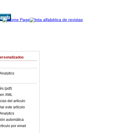
Personalizados
Analytics
és (pdf)
o en XML
ias del artículo
ar este artículo
Analytics
ión automática
rticulo por email