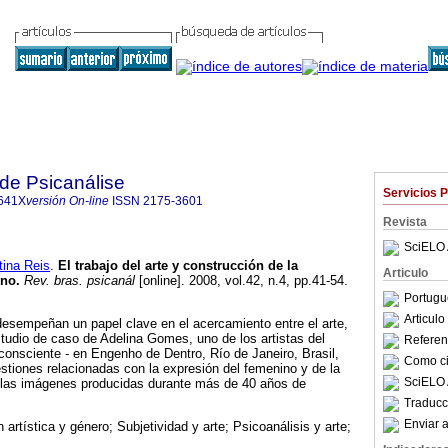
 de Psicanálise
Servicios 
641X
versión On-line
ISSN
2175-3601
Revista
SciELO 
ina Reis
.
El trabajo del arte y construcción de la
Articulo
ino
.
Rev. bras. psicanál
[online]. 2008, vol.42, n.4, pp.41-54.
Portugu
Articul
desempeñan un papel clave en el acercamiento entre el arte,
estudio de caso de Adelina Gomes, uno de los artistas del
Referenc
onsciente - en Engenho de Dentro, Río de Janeiro, Brasil,
Como cit
estiones relacionadas con la expresión del femenino y de la
SciELO 
e las imágenes producidas durante más de 40 años de
Traducc
Enviar a
 artística y género; Subjetividad y arte; Psicoanálisis y arte;