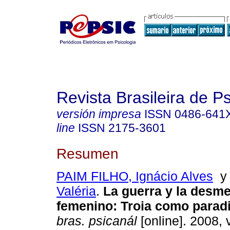
Revista Brasileira de P
versión impresa
ISSN
0486-641
line
ISSN
2175-3601
Resumen
PAIM FILHO, Ignácio Alves
Valéria
.
La guerra y la desme
femenino
:
Troia como parad
bras. psicanál
[online]. 2008, v