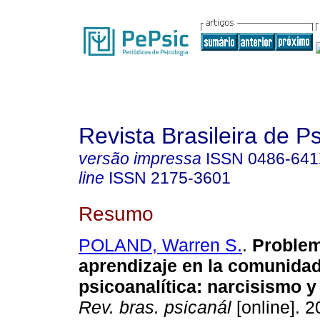
Revista Brasileira de P
versão impressa
ISSN
0486-64
line
ISSN
2175-3601
Resumo
POLAND, Warren S.
.
Problem
aprendizaje en la comunida
psicoanalítica
:
narcisismo y
Rev. bras. psicanál
[online]. 2