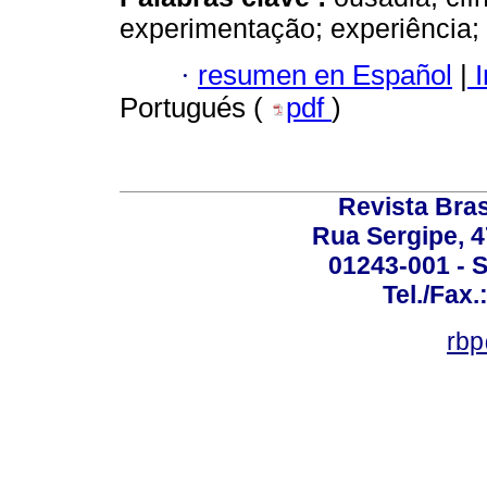
experimentação; experiência;
·
resumen en Español
|
I
Portugués (
pdf
)
Revista Bras
Rua Sergipe, 47
01243-001 - S
Tel./Fax.
rbp