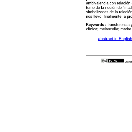
ambivalencia con relación a
torno de la noción de "mad
simbolizadas de la relación
nos llevó, finalmente, a pr
Keywords :
transferencia 
clínica; melancolía; madre
·
abstract in Englis
All 