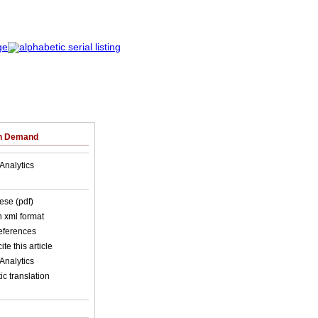
on Demand
Analytics
ese (pdf)
in xml format
references
ite this article
Analytics
c translation