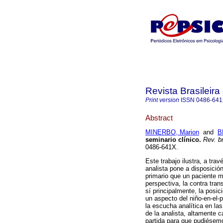
Revista Brasileira
Print version
ISSN
0486-64
Abstract
MINERBO, Marion
and
B
seminario clínico
.
Rev. br
0486-641X.
Este trabajo ilustra, a tr
analista pone a disposición
primario que un paciente m
perspectiva, la contra tran
sí principalmente, la posici
un aspecto del niño-en-el-
la escucha analítica en la
de la analista, altamente 
partida para que pudiésemo