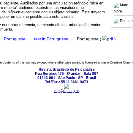
l paciente. Auxiliados por una articulación teórico-clínica en
More
re muerta" pudimos reconstruir las vicisitudes no
More
 del niño-en-el-paciente con su objeto primario. Este trayecto
oponer un camino posible para este análisis.
Permali
y contratransferencia; seminario clínico; articulación teórico-
 muerta.
h
|
Portuguese
·
text in Portuguese
·
Portuguese (
pdf
)
the contents of this journal, except where otherwise noted, is licensed under a
Creative Common
Revista Brasileira de Psicanálise
Rua Sergipe, 475 - 8º andar - Sala 807
01243-001 - São Paulo - SP - Brasil
Tel./Fax.: 55 11 3661 9473
rbp@rbp.org.br