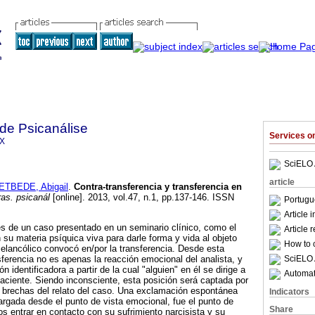
 de Psicanálise
Services 
1X
SciELO 
article
ETBEDE, Abigail
.
Contra-transferencia y transferencia en
as. psicanál
[online]. 2013, vol.47, n.1, pp.137-146. ISSN
Portugu
Article 
avés de un caso presentado en un seminario clínico, como el
Article 
 su materia psíquica viva para darle forma y vida al objeto
How to c
elancólico convocó en/por la transferencia. Desde esta
SciELO 
sferencia no es apenas la reacción emocional del analista, y
ón identificadora a partir de la cual "alguien" en él se dirige a
Automati
paciente. Siendo inconsciente, esta posición será captada por
s brechas del relato del caso. Una exclamación espontánea
Indicators
cargada desde el punto de vista emocional, fue el punto de
Share
s entrar en contacto con su sufrimiento narcisista y su