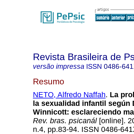
Revista Brasileira de P
versão impressa
ISSN
0486-64
Resumo
NETO, Alfredo Naffah
.
La pro
la sexualidad infantil según 
Winnicott
:
esclareciendo ma
Rev. bras. psicanál
[online]. 2
n.4, pp.83-94. ISSN 0486-641