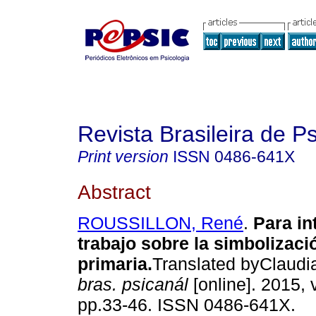
Revista Brasileira de P
Print version
ISSN
0486-641X
Abstract
ROUSSILLON, René
.
Para in
trabajo sobre la simbolizaci
primaria
.
Translated byClaudia
bras. psicanál
[online]. 2015, v
pp.33-46. ISSN 0486-641X.