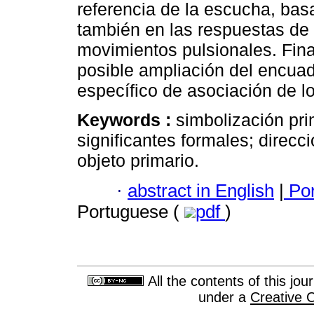
referencia de la escucha, basa
también en las respuestas de o
movimientos pulsionales. Fin
posible ampliación del encuadr
específico de asociación de l
Keywords :
simbolización pri
significantes formales; direc
objeto primario.
·
abstract in English
|
Por
Portuguese (
pdf
)
All the contents of this jo
under a
Creative 