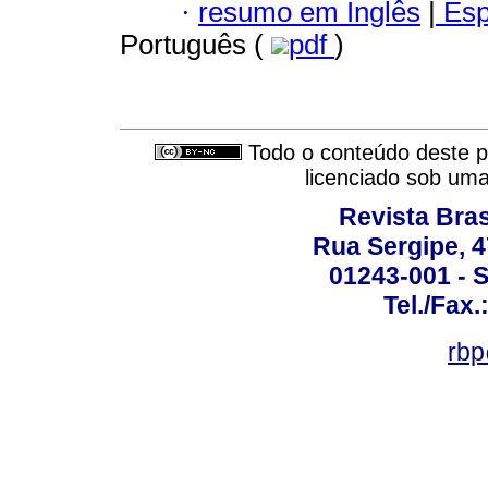
·
resumo em Inglês
|
Esp
Português (
pdf
)
Todo o conteúdo deste pe
licenciado sob um
Revista Bras
Rua Sergipe, 47
01243-001 - S
Tel./Fax.
rbp