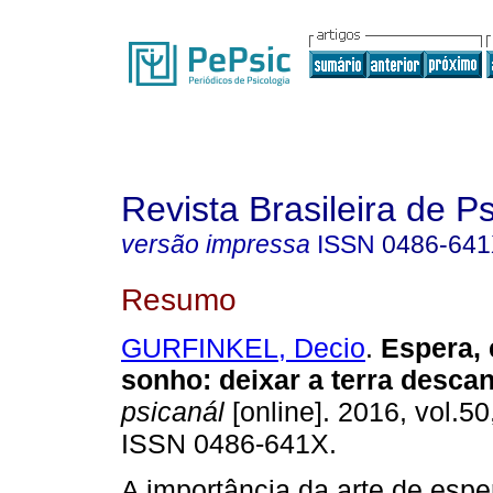
Revista Brasileira de P
versão impressa
ISSN
0486-64
Resumo
GURFINKEL, Decio
.
Espera,
sonho
:
deixar a terra desca
psicanál
[online]. 2016, vol.50
ISSN 0486-641X.
A importância da arte de esp