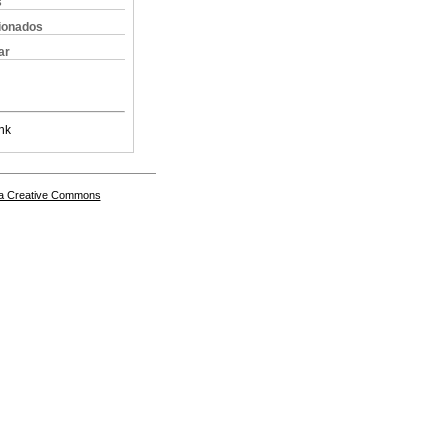
s
cionados
ar
nk
a Creative Commons