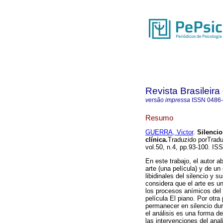
Revista Brasileira
versão impressa
ISSN
0486
Resumo
GUERRA, Victor
.
Silencio
clínica
.
Traduzido porTradu
vol.50, n.4, pp.93-100. I
En este trabajo, el autor a
arte (una película) y de un
libidinales del silencio y s
considera que el arte es 
los procesos anímicos del 
película El piano. Por otra
permanecer en silencio dur
el análisis es una forma d
las intervenciones del anal