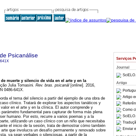
 de Psicanálise
Serviços P
-641X
Journal
SciELO 
 de muerte y silencio de vida en el arte y en la
Artigo
ção Julia Tomasini.
Rev. bras. psicanál
[online]. 2016,
SSN 0486-641X.
Portugu
Artigo 
borda el tema del silencio a partir del ejemplo de una obra de
 caso clínico. Tratará de explorar los aspectos tanáticos y
Referên
u valor en el arte y en la clínica. El autor comprende y
Como cit
un parámetro fundamental para capturar de forma más plena
SciELO 
ser humano. Por esto, recurre a varios poemas y a la
 parte, utilizando un caso clínico con un niño que necesitaba
Traduçã
ante el inicio de la sesión, trata de demostrar cómo también
Enviar e
e arte que involucra un desafío permanente y renovado sobre
ista, ya sean verbales o silenciosas, a partir de la