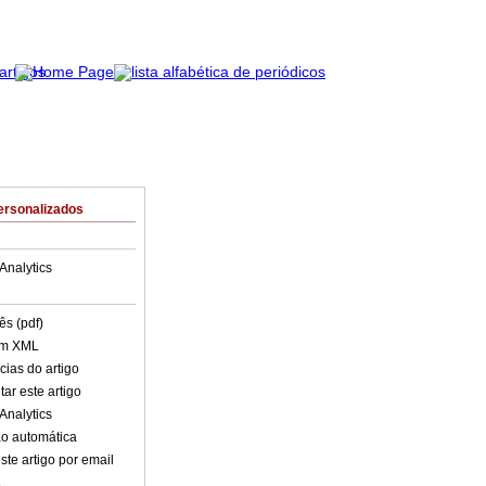
ersonalizados
Analytics
ês (pdf)
em XML
cias do artigo
ar este artigo
Analytics
o automática
ste artigo por email