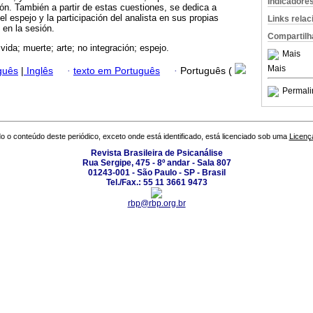
Indicadore
ión. También a partir de estas cuestiones, se dedica a
del espejo y la participación del analista en sus propias
Links rela
en la sesión.
Compartilh
 vida; muerte; arte; no integración; espejo.
Mais
Mais
guês
|
Inglês
·
texto em Português
·
Português (
Permali
o o conteúdo deste periódico, exceto onde está identificado, está licenciado sob uma
Licenç
Revista Brasileira de Psicanálise
Rua Sergipe, 475 - 8º andar - Sala 807
01243-001 - São Paulo - SP - Brasil
Tel./Fax.: 55 11 3661 9473
rbp@rbp.org.br