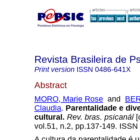
Revista Brasileira de P
Print version
ISSN
0486-641X
Abstract
MORO, Marie Rose
and
BER
Claudia
.
Parentalidade e div
cultural
.
Rev. bras. psicanál
[
vol.51, n.2, pp.137-149. ISS
A cultura da parentalidade é 