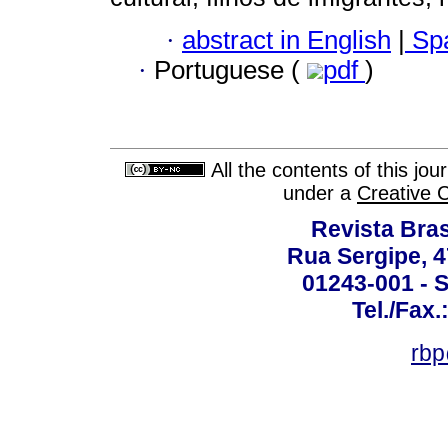
·
abstract in English
|
Spa
·
Portuguese (
pdf
)
All the contents of this jo
under a
Creative 
Revista Bras
Rua Sergipe, 47
01243-001 - S
Tel./Fax.
rbp