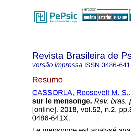
Revista Brasileira de P
versão impressa
ISSN
0486-64
Resumo
CASSORLA, Roosevelt M. S.
.
sur le mensonge
.
Rev. bras. 
[online]. 2018, vol.52, n.2, p
0486-641X.
Le mensonge est analysé aya