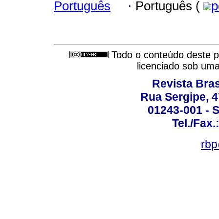
Português
·
Português (
p
Todo o conteúdo deste pe
licenciado sob um
Revista Bras
Rua Sergipe, 47
01243-001 - S
Tel./Fax.
rbp