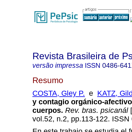
Revista Brasileira de P
versão impressa
ISSN
0486-64
Resumo
COSTA, Gley P.
e
KATZ, Gil
y contagio orgánico-afectivo
cuerpos
.
Rev. bras. psicanál
[
vol.52, n.2, pp.113-122. ISSN
En este trabajo se estudia el