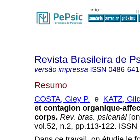
Revista Brasileira de P
versão impressa
ISSN
0486-64
Resumo
COSTA, Gley P.
e
KATZ, Gil
et contagion organique-affec
corps
.
Rev. bras. psicanál
[on
vol.52, n.2, pp.113-122. ISSN
Dans ce travail, on étudie le 