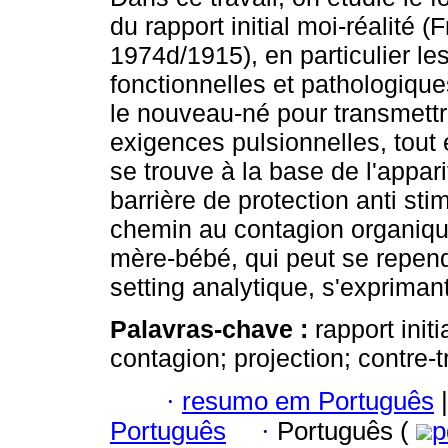
du rapport initial moi-réalité (
1974d/1915), en particulier le
fonctionnelles et pathologiqu
le nouveau-né pour transmettr
exigences pulsionnelles, tout e
se trouve à la base de l'apparit
barrière de protection anti stim
chemin au contagion organique-
mère-bébé, qui peut se rependr
setting analytique, s'expriman
Palavras-chave :
rapport init
contagion; projection; contre-t
·
resumo em Português
|
Português
·
Português (
p