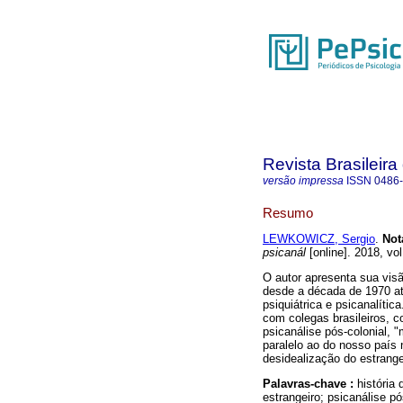
Revista Brasileira
versão impressa
ISSN
0486
Resumo
LEWKOWICZ, Sergio
.
Not
psicanál
[online]. 2018, vo
O autor apresenta sua visã
desde a década de 1970 at
psiquiátrica e psicanalít
com colegas brasileiros, c
psicanálise pós-colonial,
paralelo ao do nosso país
desidealização do estrange
Palavras-chave :
história 
estrangeiro; psicanálise pó