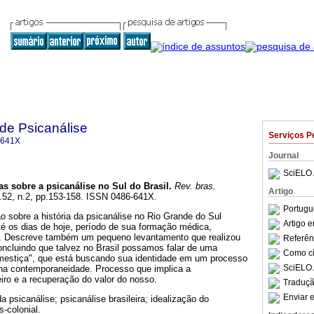
 de Psicanálise
Serviços P
-641X
Journal
SciELO 
as sobre a psicanálise no Sul do Brasil
.
Rev. bras.
Artigo
l.52, n.2, pp.153-158. ISSN 0486-641X.
Portugu
o sobre a história da psicanálise no Rio Grande do Sul
Artigo 
é os dias de hoje, período de sua formação médica,
ica. Descreve também um pequeno levantamento que realizou
Referên
oncluindo que talvez no Brasil possamos falar de uma
Como cit
 "mestiça", que está buscando sua identidade em um processo
SciELO 
 na contemporaneidade. Processo que implica a
iro e a recuperação do valor do nosso.
Traduçã
Enviar e
da psicanálise; psicanálise brasileira; idealização do
s-colonial.