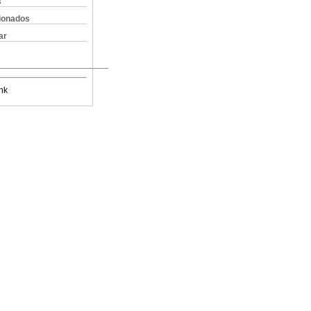
s
cionados
ar
nk