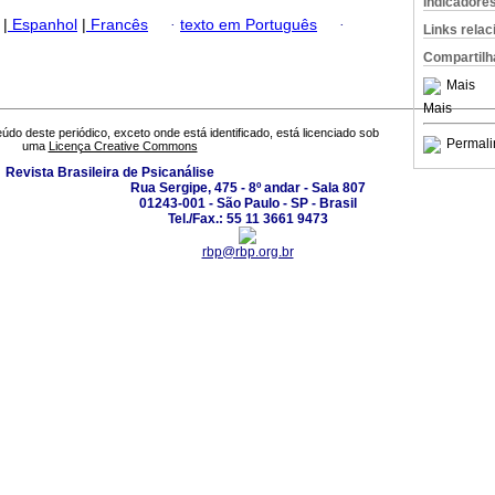
Indicadore
|
Espanhol
|
Francês
·
texto em Português
·
Links rela
Compartilh
Mais
Mais
údo deste periódico, exceto onde está identificado, está licenciado sob
Permali
uma
Licença Creative Commons
Revista Brasileira de Psicanálise
Rua Sergipe, 475 - 8º andar - Sala 807
01243-001 - São Paulo - SP - Brasil
Tel./Fax.: 55 11 3661 9473
rbp@rbp.org.br