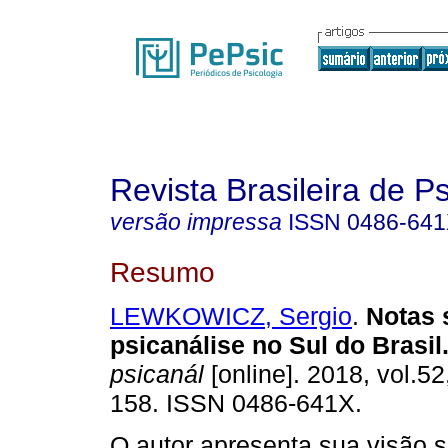
Revista Brasileira de P
versão impressa
ISSN
0486-64
Resumo
LEWKOWICZ, Sergio
.
Notas 
psicanálise no Sul do Brasil
psicanál
[online]. 2018, vol.52
158. ISSN 0486-641X.
O autor apresenta sua visão s