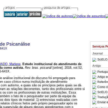
 de Psicanálise
Serviços P
-641X
Journal
SciELO 
ADO, Marlene
.
Estudo institucional do atendimento de
Artigo
da como autista
.
Rev. bras. psicanál
[online]. 2018, vol.52,
6-641X.
Portugu
Artigo 
e análise institucional do discurso foi empregado para
um caso clínico numa instituição de atendimento
Referên
s com autismo, e quais são os princípios pelos quais se dá
Como cit
ram as relações decorrentes, tanto dos profissionais entre si
SciELO 
 ou com os profissionais de outras instituições. Essa
também o fato de o pesquisador ser parte da equipe da
Traduçã
os dois tipos de material: 1) entrevistas realizadas com
Enviar e
relatos clínicos feitos pelo próprio pesquisador após os
a supervisão de alguns desses atendimentos com o