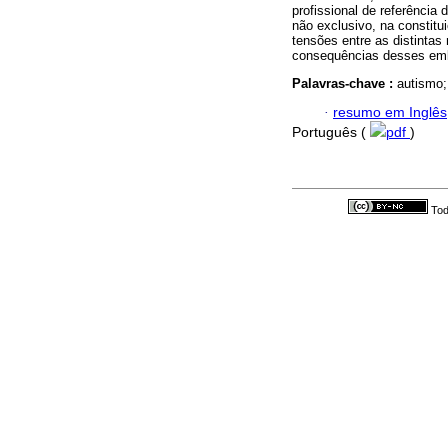
profissional de referência
não exclusivo, na constit
tensões entre as distintas
consequências desses emb
Palavras-chave :
autismo; 
·
resumo em Inglês
Português (
pdf
)
Tod