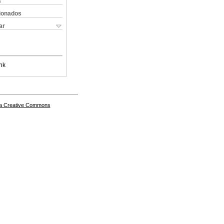
s
cionados
ar
nk
a Creative Commons