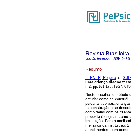
Revista Brasileira
versão impressa
ISSN
0486
Resumo
LERNER, Rogério
e
GUIR
uma criança diagnostica
n.2, pp.161-177. ISSN 048
Neste trabalho, o método d
estudar como se constrói 
psicanalítico para criança
tal construção e se desdob
como deles com os clientes
proposta é original, como 
instituição. Foram analisad
membros da instituição; 2) 
atendimentos, bem como d