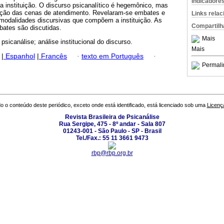
Indicadore
 da instituição. O discurso psicanalítico é hegemônico, mas
uição das cenas de atendimento. Revelaram-se embates e
Links rela
 modalidades discursivas que compõem a instituição. As
Compartilh
ates são discutidas.
Mais
psicanálise; análise institucional do discurso.
Mais
|
Espanhol
|
Francês
·
texto em Português
·
Permali
o o conteúdo deste periódico, exceto onde está identificado, está licenciado sob uma
Licenç
Revista Brasileira de Psicanálise
Rua Sergipe, 475 - 8º andar - Sala 807
01243-001 - São Paulo - SP - Brasil
Tel./Fax.: 55 11 3661 9473
rbp@rbp.org.br