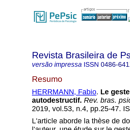
Revista Brasileira de P
versão impressa
ISSN
0486-64
Resumo
HERRMANN, Fabio
.
Le geste
autodestructif
.
Rev. bras. psi
2019, vol.53, n.4, pp.25-47. 
L'article aborde la thèse de do
l'auteur, une étude sur le gest