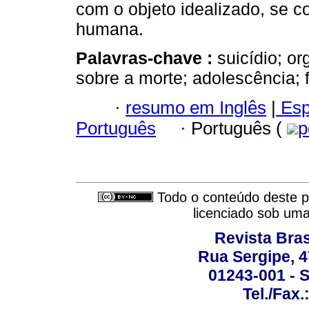
com o objeto idealizado, se c
humana.
Palavras-chave :
suicídio; o
sobre a morte; adolescência; 
·
resumo em Inglês
|
Esp
Português
·
Português (
p
Todo o conteúdo deste pe
licenciado sob um
Revista Bras
Rua Sergipe, 47
01243-001 - S
Tel./Fax.