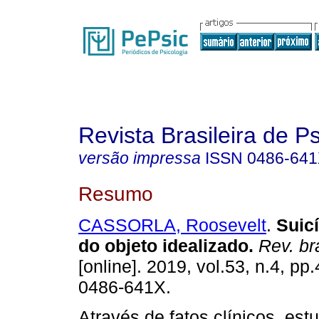
Revista Brasileira de P
versão impressa
ISSN
0486-64
Resumo
CASSORLA, Roosevelt
.
Suic
do objeto idealizado
.
Rev. br
[online]. 2019, vol.53, n.4, p
0486-641X.
Através de fatos clínicos, es