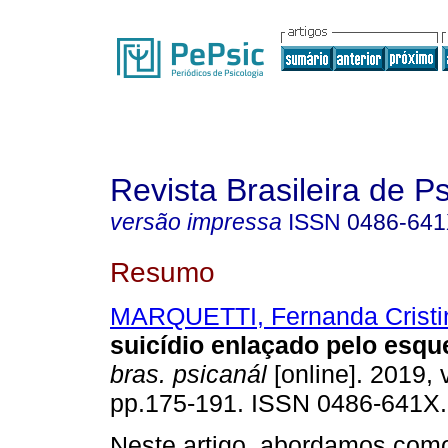
Revista Brasileira de P
versão impressa
ISSN
0486-64
Resumo
MARQUETTI, Fernanda Cristi
suicídio enlaçado pelo esq
bras. psicanál
[online]. 2019, v
pp.175-191. ISSN 0486-641X.
Neste artigo, abordamos com