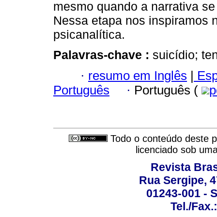
mesmo quando a narrativa se
Nessa etapa nos inspiramos no
psicanalítica.
Palavras-chave :
suicídio; te
·
resumo em Inglês
|
Esp
Português
·
Português (
p
Todo o conteúdo deste pe
licenciado sob um
Revista Bras
Rua Sergipe, 47
01243-001 - S
Tel./Fax.