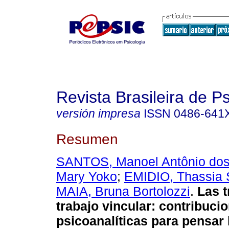
Revista Brasileira de P
versión impresa
ISSN
0486-641
Resumen
SANTOS, Manoel Antônio do
Mary Yoko
;
EMIDIO, Thassia
MAIA, Bruna Bortolozzi
.
Las 
trabajo vincular
:
contribuci
psicoanalíticas para pensar