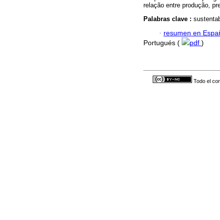
relação entre produção, pr
Palabras clave :
sustentab
·
resumen en Espa
Portugués (
pdf
)
Todo el con