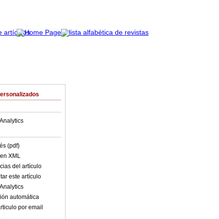
Personalizados
Analytics
és (pdf)
o en XML
ias del artículo
ar este artículo
Analytics
ión automática
rticulo por email