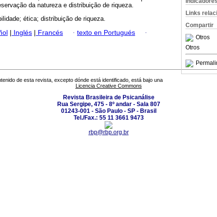
Indicadore
eservação da natureza e distribuição de riqueza.
Links rela
ilidade; ética; distribuição de riqueza.
Compartir
ñol
|
Inglés
|
Francés
·
texto en Portugués
·
Otros
Otros
Permali
tenido de esta revista, excepto dónde está identificado, está bajo una
Licencia Creative Commons
Revista Brasileira de Psicanálise
Rua Sergipe, 475 - 8º andar - Sala 807
01243-001 - São Paulo - SP - Brasil
Tel./Fax.: 55 11 3661 9473
rbp@rbp.org.br