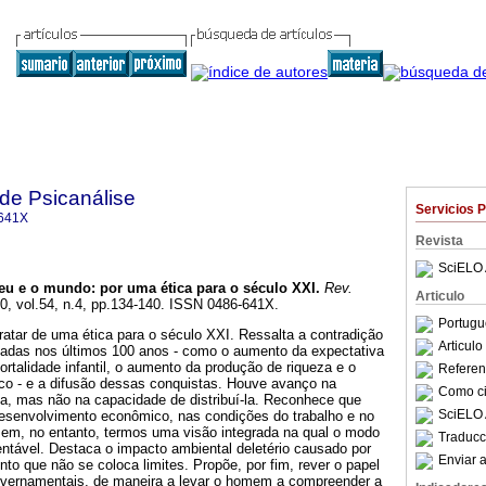
 de Psicanálise
Servicios 
641X
Revista
SciELO 
eu e o mundo
:
por uma ética para o século XXI
.
Rev.
Articulo
20, vol.54, n.4, pp.134-140. ISSN 0486-641X.
Portugu
ratar de uma ética para o século XXI. Ressalta a contradição
Articul
çadas nos últimos 100 anos - como o aumento da expectativa
ortalidade infantil, o aumento da produção de riqueza e o
Referenc
co - e a difusão dessas conquistas. Houve avanço na
Como cit
za, mas não na capacidade de distribuí-la. Reconhece que
SciELO 
esenvolvimento econômico, nas condições do trabalho e no
em, no entanto, termos uma visão integrada na qual o modo
Traducc
ntável. Destaca o impacto ambiental deletério causado por
Enviar a
o que não se coloca limites. Propõe, por fim, rever o papel
 governamentais, de maneira a levar o homem a compreender a