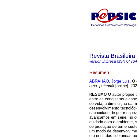
Revista Brasileira
versión impresa
ISSN
0486-
Resumen
ABRAHAO, Jorge Luiz
.
O 
bras. psicanál
[online]. 20
RESUMO
O autor propõe t
entre as conquistas alcan
de vida, a diminuição da m
desenvolvimento tecnológi
capacidade de gerar rique
avançamos em série, no d
cuidado com o ambiente, s
de produção se torne suste
um modo de desenvolviment
e o perfil das lideranças