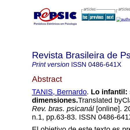
Revista Brasileira de P
Print version
ISSN
0486-641X
Abstract
TANIS, Bernardo
.
Lo infantil
:
dimensiones
.
Translated byCl
Rev. bras. psicanál
[online]. 2
n.1, pp.63-83. ISSN 0486-641
El objetivo de este texto es pr