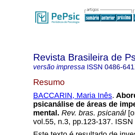
Revista Brasileira de P
versão impressa
ISSN
0486-64
Resumo
BACCARIN, Maria Inês
.
Abor
psicanálise de áreas de imp
mental
.
Rev. bras. psicanál
[o
vol.55, n.3, pp.123-137. ISS
Este texto é resultado de inv