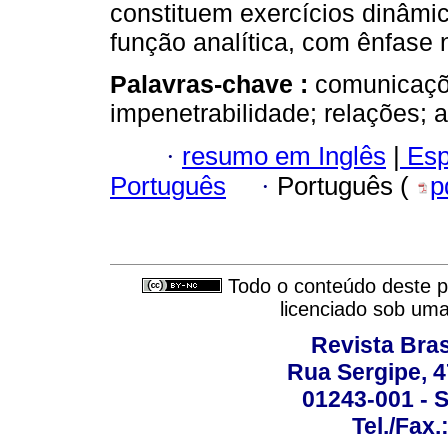
constituem exercícios dinâmic
função analítica, com ênfase 
Palavras-chave :
comunicaçõe
impenetrabilidade; relações; at
·
resumo em Inglês
|
Esp
Português
·
Português (
p
Todo o conteúdo deste pe
licenciado sob um
Revista Bras
Rua Sergipe, 47
01243-001 - S
Tel./Fax.