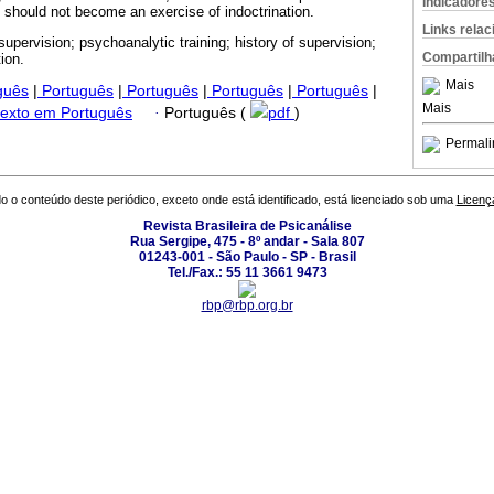
Indicadore
should not become an exercise of indoctrination.
Links rela
supervision; psychoanalytic training; history of supervision;
Compartilh
ion.
Mais
guês
|
Português
|
Português
|
Português
|
Português
|
Mais
texto em Português
·
Português (
pdf
)
Permali
o o conteúdo deste periódico, exceto onde está identificado, está licenciado sob uma
Licenç
Revista Brasileira de Psicanálise
Rua Sergipe, 475 - 8º andar - Sala 807
01243-001 - São Paulo - SP - Brasil
Tel./Fax.: 55 11 3661 9473
rbp@rbp.org.br