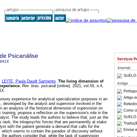
 de Psicanálise
Serviços P
-641X
Journal
SciELO 
e
LEITE, Paula Daudt Sarmento
.
The living dimension of
Artigo
 experience
.
Rev. bras. psicanál
[online]. 2021, vol.55, n.4,
1X.
Portugu
Artigo 
isory experience for analytical specialization purposes in an
s, developed by the analyst and supervisor involved in the
Referên
n an analysis of the historical dimension of supervision on
Como cit
 training, propose a reflection on the supervision's role in the
SciELO 
lyst. The study leads the authors to believe that, just as the
ss task, the intrapsychic forces that are permanently at stake
Traduçã
lyst with the patient generate a demand that calls for the
Enviar e
n, which seems to contain the paradox of discovery without
, the authors consider that, while the task of supervision