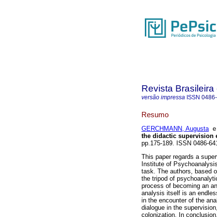
Revista Brasileira
versão impressa
ISSN
0486
Resumo
GERCHMANN, Augusta
the didactic supervision
pp.175-189. ISSN 0486-64
This paper regards a superv
Institute of Psychoanalysi
task. The authors, based o
the tripod of psychoanalytic
process of becoming an ana
analysis itself is an endle
in the encounter of the ana
dialogue in the supervisio
colonization. In conclusion