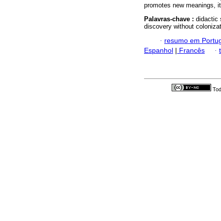
promotes new meanings, it 
Palavras-chave :
didactic 
discovery without colonizat
·
resumo em Portu
Espanhol
|
Francês
·
Tod