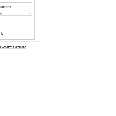
s
cionados
ar
nk
a Creative Commons